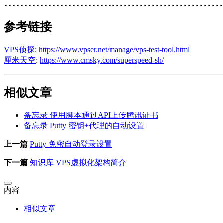
参考链接
VPS侦探
:
https://www.vpser.net/manage/vps-test-tool.html
厘米天空
:
https://www.cmsky.com/superspeed-sh/
相似文章
备忘录 使用脚本通过API上传腾讯证书
备忘录 Putty 密钥+代理的自动设置
上一篇
Putty 免密自动登录设置
下一篇
知识库 VPS虚拟化架构简介
内容
相似文章