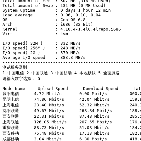
Total amount of Mem  : 507 MB (316 MB Used)

Total amount of Swap : 131 MB (0 MB Used)

System uptime        : 0 days 1 hour 12 min

Load average         : 0.06, 0.10, 0.04

OS                   : CentOS 6.8

Arch                 : i686 (32 Bit)

Kernel               : 4.10.4-1.el6.elrepo.i686

Virt                 : kvm

-------------------------------------------------------
I/O speed( 32M )     : 332 MB/s

I/O speed( 256M )    : 248 MB/s

I/O speed( 2G )      : 570 MB/s

Average I/O speed    : 383.3 MB/s

-------------------------------------------------------
测试服务器到

1.中国电信 2.中国联通 3.中国移动 4.本地默认 5.全面测速

请输入数字选择： 5

Node Name     Upload Speed      Download Speed      Lat
襄阳电信      4.72 Mbit/s       0.00 Mbit/s         000.0
昆明电信      74.86 Mbit/s      42.04 Mbit/s        159.8
上海电信      23.40 Mbit/s      52.32 Mbit/s        240.1
沈阳联通      49.67 Mbit/s      268.84 Mbit/s       188.4
西安联通      22.31 Mbit/s      87.48 Mbit/s        285.5
上海联通      126.05 Mbit/s     207.55 Mbit/s       176.4
重庆联通      88.73 Mbit/s      51.08 Mbit/s        184.2
西安移动      75.48 Mbit/s      17.13 Mbit/s        182.8
成都移动      3.04 Mbit/s       6.30 Mbit/s         418.4