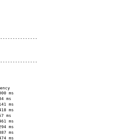
---------------

---------------

ency

00 ms

4 ms

41 ms

18 ms

7 ms

61 ms

94 ms

87 ms

74 ms
