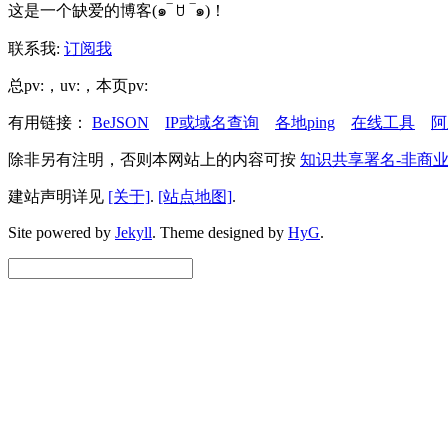
这是一个缺爱的博客(๑‾ ꇴ ‾๑)！
联系我:
订阅我
总pv:
，uv:
，本页pv:
有用链接：
BeJSON
IP或域名查询
各地ping
在线工具
阿
除非另有注明，否则本网站上的内容可按
知识共享署名-非商业
建站声明详见
[关于]
.
[站点地图]
.
Site powered by
Jekyll
.
Theme designed by
HyG
.