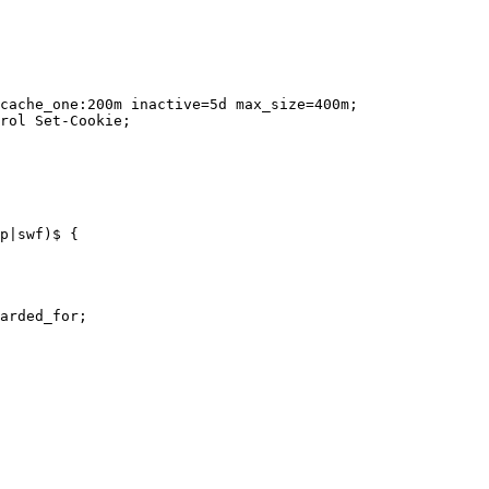
cache_one:200m inactive=5d max_size=400m;

p|swf)$ {

arded_for;
