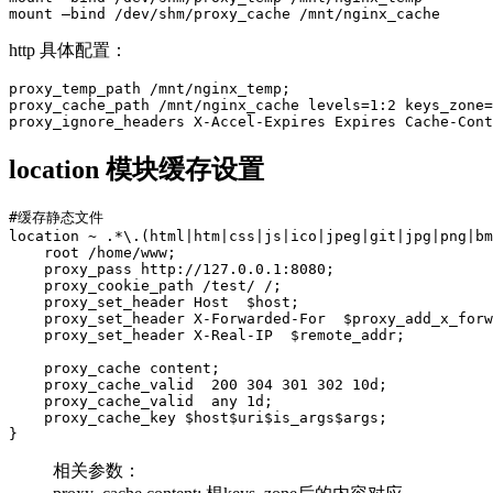
http 具体配置：
proxy_temp_path /mnt/nginx_temp;

proxy_cache_path /mnt/nginx_cache levels=1:2 keys_zone=
location 模块缓存设置
#缓存静态文件

location ~ .*\.(html|htm|css|js|ico|jpeg|git|jpg|png|bm
    root /home/www;

    proxy_pass http://127.0.0.1:8080;

    proxy_cookie_path /test/ /;

    proxy_set_header Host  $host;

    proxy_set_header X-Forwarded-For  $proxy_add_x_forw
    proxy_set_header X-Real-IP  $remote_addr;

    proxy_cache content;

    proxy_cache_valid  200 304 301 302 10d;

    proxy_cache_valid  any 1d;

    proxy_cache_key $host$uri$is_args$args;

相关参数：