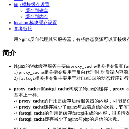
http 模块缓存设置
缓存到磁盘
缓存到内存
location 模块缓存设置
参考链接
用Nginx反向代理其它服务器，有些静态资源可以直接
简介
Nginx的Web缓存服务主要由
相关指令集和
proxy_cache
fa
1)
相关指令集用于反向代理时,对后端内容
proxy_cache
2)
相关指令集主要用于对FastCGI的动态程序进
fastcgi
proxy_cache
和
fastcgi_cache
构成了Nginx的缓存，
proxy_c
基本上一样。
->
proxy_cache
的作用是缓存后端服务器的内容，可能是
->
proxy_cache
缓存减少了nginx与后端通信的次数，节
->
fastcgi_cache
的作用是缓存fastcgi生成的内容，很多
->
fastcgi_cache
缓存减少了nginx与php的通信的次数。