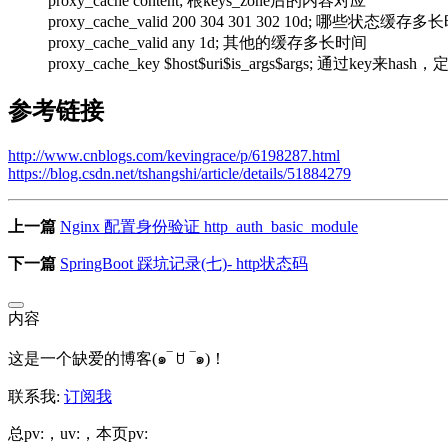
proxy_cache content; 根keys_zone后的内容对应
proxy_cache_valid 200 304 301 302 10d; 哪些状态缓存
proxy_cache_valid any 1d; 其他的缓存多长时间
proxy_cache_key $host$uri$is_args$args; 通过key来ha
参考链接
http://www.cnblogs.com/kevingrace/p/6198287.html
https://blog.csdn.net/tshangshi/article/details/51884279
上一篇
Nginx 配置身份验证 http_auth_basic_module
下一篇
SpringBoot 踩坑记录(七)- http状态码
内容
这是一个缺爱的博客(๑‾ ꇴ ‾๑)！
联系我:
订阅我
总pv:
，uv:
，本页pv: