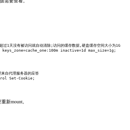
据需要查看。
数据超过1天没有被访问就自动清除;访问的缓存数据,硬盘缓存空间大小为1G

 keys_zone=cache_one:100m inactive=1d max_size=1g;

处理来自代理服务器的应答

重新mount。