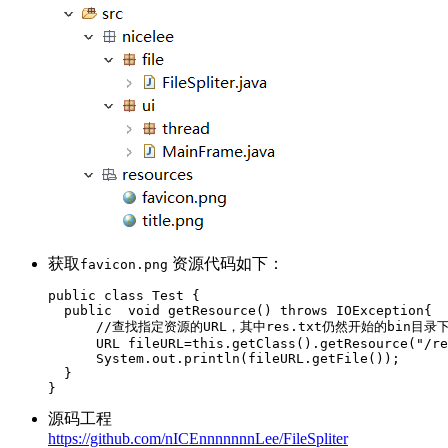
获取
资源代码如下：
favicon.png
public
class
Test
{
public
void
getResource
()
throws
IOException
{
//查找指定资源的URL，其中res.txt仍然开始的bin目录下
URL
fileURL
=
this
.
getClass
().
getResource
(
"/re
System
.
out
.
println
(
fileURL
.
getFile
());
}
}
源码工程
https://github.com/nICEnnnnnnnLee/FileSpliter