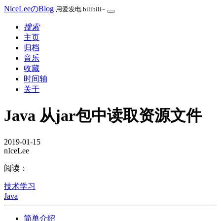
NiceLeeのBlog
用爱发电 bilibili~
搜索
主页
归档
音乐
收藏
时间轴
关于
Java 从jar包中读取资源文件
2019-01-15
nIceLee
阅读：
技术学习
Java
简单介绍