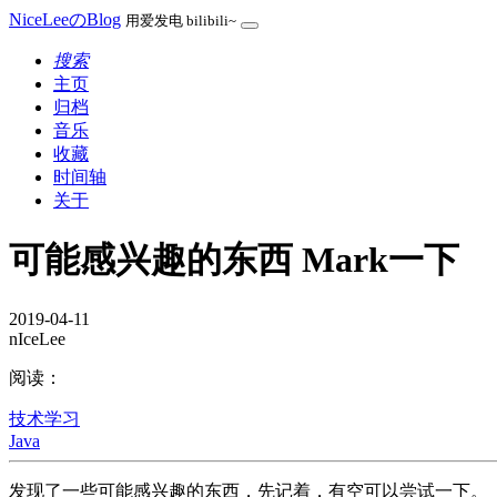
NiceLeeのBlog
用爱发电 bilibili~
搜索
主页
归档
音乐
收藏
时间轴
关于
可能感兴趣的东西 Mark一下
2019-04-11
nIceLee
阅读：
技术学习
Java
发现了一些可能感兴趣的东西，先记着，有空可以尝试一下。