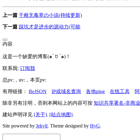
上一篇
干粮无毒草の小说(持续更新)
下一篇
踩坑才是进步的源动力(可能
内容
这是一个缺爱的博客(๑‾ ꇴ ‾๑)！
联系我:
订阅我
总pv:
，uv:
，本页pv:
有用链接：
BeJSON
IP或域名查询
各地ping
在线工具
阿
除非另有注明，否则本网站上的内容可按
知识共享署名-非商业
建站声明详见
[关于]
.
[站点地图]
.
Site powered by
Jekyll
.
Theme designed by
HyG
.