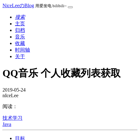
NiceLeeのBlog
用爱发电 bilibili~
搜索
主页
归档
音乐
收藏
时间轴
关于
QQ音乐 个人收藏列表获取
2019-05-24
nIceLee
阅读：
技术学习
Java
目标