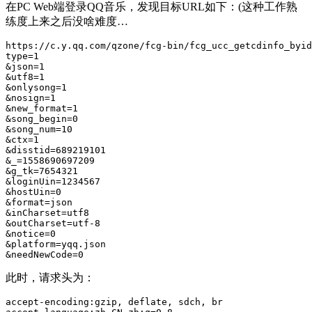
在PC Web端登录QQ音乐，发现目标URL如下：(这种工作熟
练度上来之后没啥难度…
https://c.y.qq.com/qzone/fcg-bin/fcg_ucc_getcdinfo_byid
type=1

&json=1

&utf8=1

&onlysong=1

&nosign=1

&new_format=1

&song_begin=0

&song_num=10

&ctx=1

&disstid=689219101

&_=1558690697209

&g_tk=7654321

&loginUin=1234567

&hostUin=0

&format=json

&inCharset=utf8

&outCharset=utf-8

&notice=0

&platform=yqq.json

此时，请求头为：
accept-encoding:gzip, deflate, sdch, br
