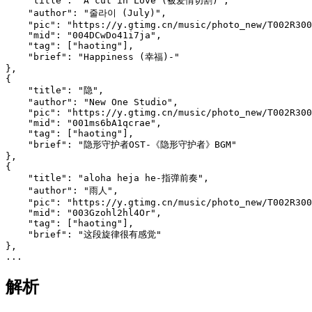
    "title": "A cut in Love (被爱情切割)",

    "author": "줄라이 (July)",

    "pic": "https://y.gtimg.cn/music/photo_new/T002R300
    "mid": "004DCwDo41i7ja",

    "tag": ["haoting"],

    "brief": "Happiness (幸福)-"

},

{

    "title": "隐",

    "author": "New One Studio",

    "pic": "https://y.gtimg.cn/music/photo_new/T002R300
    "mid": "001ms6bA1qcrae",

    "tag": ["haoting"],

    "brief": "隐形守护者OST-《隐形守护者》BGM"

},

{

    "title": "aloha heja he-指弹前奏",

    "author": "雨人",

    "pic": "https://y.gtimg.cn/music/photo_new/T002R300
    "mid": "003Gzohl2hl4Or",

    "tag": ["haoting"],

    "brief": "这段旋律很有感觉"

},

解析