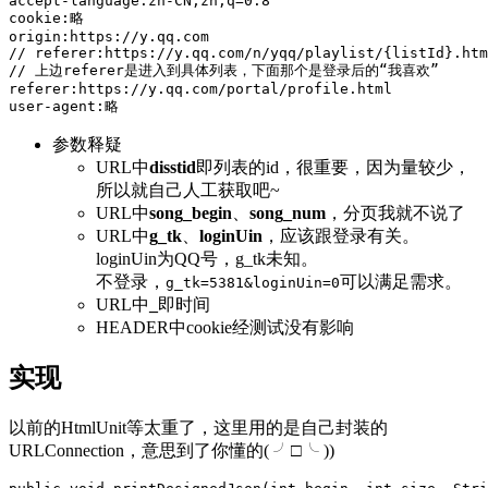
accept-language:zh-CN,zh;q=0.8

cookie:略

origin:https://y.qq.com

// referer:https://y.qq.com/n/yqq/playlist/{listId}.htm
// 上边referer是进入到具体列表，下面那个是登录后的“我喜欢”

referer:https://y.qq.com/portal/profile.html

参数释疑
URL中
disstid
即列表的id，很重要，因为量较少，
所以就自己人工获取吧~
URL中
song_begin
、
song_num
，分页我就不说了
URL中
g_tk
、
loginUin
，应该跟登录有关。
loginUin为QQ号，g_tk未知。
不登录，
可以满足需求。
g_tk=5381&loginUin=0
URL中
_
即时间
HEADER中cookie经测试没有影响
实现
以前的HtmlUnit等太重了，这里用的是自己封装的
URLConnection，意思到了你懂的( ╯□╰ ))