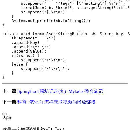
sb
.
append
(
"    \"tag\": [\"haoting\"],\r\n"
);
formatJson
(
sb
,
"brief"
,
album
.
getString
(
"title"
sb
.
append
(
"},\r\n"
);
}
System
.
out
.
println
(
sb
.
toString
());
}
private
void
formatJson
(
StringBuilder
sb
,
String
key
,
S
sb
.
append
(
"    \""
)
.
append
(
key
)
.
append
(
"\": \""
)
.
append
(
value
);
if
(
isLast
)
{
sb
.
append
(
"\"\r\n"
);
}
else
{
sb
.
append
(
"\",\r\n"
);
}
}
上一篇
SpringBoot 踩坑记录(九)- Mybatis 整合笔记
下一篇
科普+笔记向 怎样获取视频的播放链接
内容
这是一个缺爱的博客(๑‾ ꇴ ‾๑)！