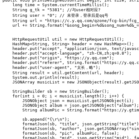
public
void
printDesignedJson
(
int
begin
,
int
size
,
Stri
long
time
=
System
.
currentTimeMillis
();
String
g_tk
=
"5381"
;
//与user相对应?
String
user
=
"0"
;
// 未登录，登录后是qq号
String
url
=
"https://c.y.qq.com/qzone/fcg-bin/fcg_
url
+=
String
.
format
(
"&song_begin=%d&song_num=%d&_=
HttpRequestUtil
util
=
new
HttpRequestUtil
();
HashMap
<
String
,
String
>
header
=
new
HashMap
<>();
header
.
put
(
"accept"
,
"application/json, text/javasc
header
.
put
(
"accept-language"
,
"zh-CN,zh;q=0.8"
);
header
.
put
(
"origin"
,
"https://y.qq.com"
);
header
.
put
(
"referer"
,
String
.
format
(
"https://y.qq.c
header
.
put
(
"user-agent"
,
"太长，略"
);
String
result
=
util
.
getContent
(
url
,
header
);
System
.
out
.
println
(
result
);
JSONArray
musicList
=
new
JSONObject
(
result
).
getJSO
StringBuilder
sb
=
new
StringBuilder
();
for
(
int
i
=
0
;
i
<
musicList
.
length
();
i
++)
{
JSONObject
json
=
musicList
.
getJSONObject
(
i
);
JSONObject
album
=
json
.
getJSONObject
(
"album"
);
String
albumPic
=
String
.
format
(
"https://y.gtim
sb
.
append
(
"{\r\n"
);
formatJson
(
sb
,
"title"
,
json
.
getString
(
"title"
)
formatJson
(
sb
,
"author"
,
json
.
getJSONArray
(
"sin
formatJson
(
sb
,
"pic"
,
albumPic
,
false
);
formatJson
(
sb
,
"mid"
,
json
.
getString
(
"mid"
),
fa