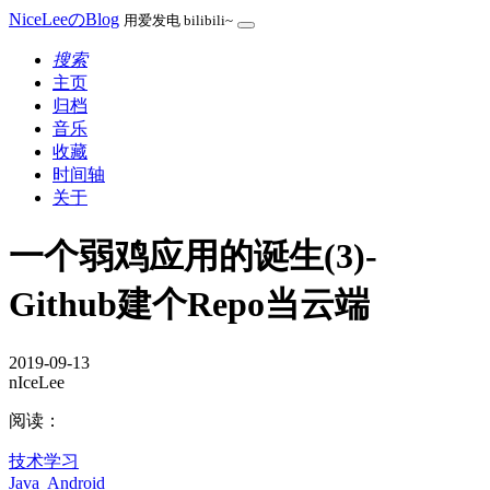
NiceLeeのBlog
用爱发电 bilibili~
搜索
主页
归档
音乐
收藏
时间轴
关于
一个弱鸡应用的诞生(3)-
Github建个Repo当云端
2019-09-13
nIceLee
阅读：
技术学习
Java
Android