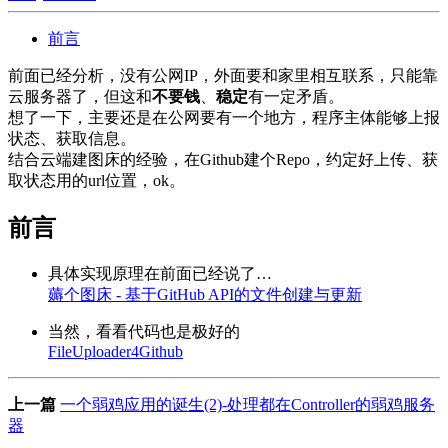
前言
前面已经分析，没有公网IP，外面要和家里相互联系，只能靠
云服务器了，但这和
不要钱
、
稳定
有一定矛盾。
想了一下，主要还是在公网要有一个地方，程序主体能够上报
状态、获取信息。
结合云端建图床的经验，在Github建个Repo，约定好上传、获
取状态用的url位置，ok。
前言
具体实现原理在前面已经说了…
薅个图床 - 基于GitHub API的文件创建与更新
当然，看看代码也是极好的
FileUploader4Github
上一篇
一个弱鸡应用的诞生(2)-处理都在Controller的弱鸡服务
器