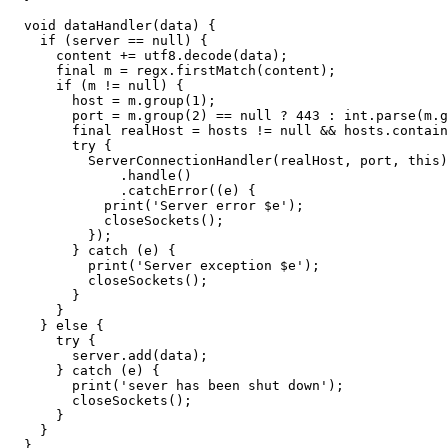
  void dataHandler(data) {

    if (server == null) {

      content += utf8.decode(data);

      final m = regx.firstMatch(content);

      if (m != null) {

        host = m.group(1);

        port = m.group(2) == null ? 443 : int.parse(m.g
        final realHost = hosts != null && hosts.contain
        try {

          ServerConnectionHandler(realHost, port, this)

              .handle()

              .catchError((e) {

            print('Server error $e');

            closeSockets();

          });

        } catch (e) {

          print('Server exception $e');

          closeSockets();

        }

      }

    } else {

      try {

        server.add(data);

      } catch (e) {

        print('sever has been shut down');

        closeSockets();

      }

    }

  }
