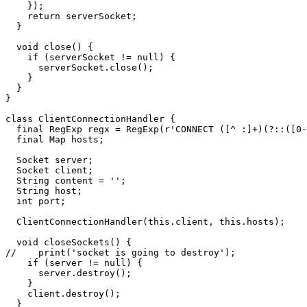
    });

    return serverSocket;

  }

  void close() {

    if (serverSocket != null) {

      serverSocket.close();

    }

  }

}

class ClientConnectionHandler {

  final RegExp regx = RegExp(r'CONNECT ([^ :]+)(?::([0-
  final Map hosts;

  Socket server;

  Socket client;

  String content = '';

  String host;

  int port;

  ClientConnectionHandler(this.client, this.hosts);

  void closeSockets() {

//    print('socket is going to destroy');

    if (server != null) {

      server.destroy();

    }

    client.destroy();

  }
