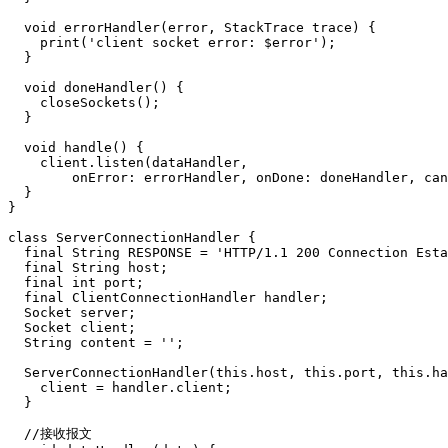
  void errorHandler(error, StackTrace trace) {

    print('client socket error: $error');

  }

  void doneHandler() {

    closeSockets();

  }

  void handle() {

    client.listen(dataHandler,

        onError: errorHandler, onDone: doneHandler, can
  }

}

class ServerConnectionHandler {

  final String RESPONSE = 'HTTP/1.1 200 Connection Esta
  final String host;

  final int port;

  final ClientConnectionHandler handler;

  Socket server;

  Socket client;

  String content = '';

  ServerConnectionHandler(this.host, this.port, this.ha
    client = handler.client;

  }

  //接收报文
