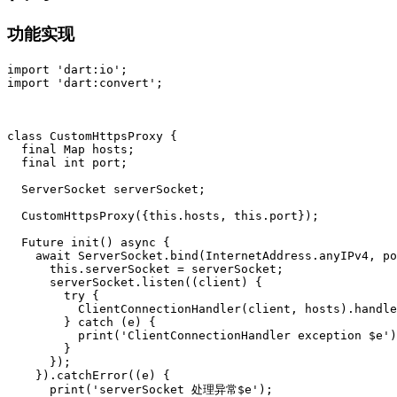
功能实现
import 'dart:io';

import 'dart:convert';

class CustomHttpsProxy {

  final Map hosts;

  final int port;

  ServerSocket serverSocket;

  CustomHttpsProxy({this.hosts, this.port});

  Future init() async {

    await ServerSocket.bind(InternetAddress.anyIPv4, po
      this.serverSocket = serverSocket;

      serverSocket.listen((client) {

        try {

          ClientConnectionHandler(client, hosts).handle
        } catch (e) {

          print('ClientConnectionHandler exception $e')
        }

      });

    }).catchError((e) {

      print('serverSocket 处理异常$e');
