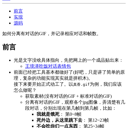
前言
实现
源码
如何分离有对话的GIF，并记录相应对话和帧数。
前言
光是文字没啥具体指向，先把网上的一个成品贴出来：
王境泽吃饭对话表情包
前面已经把工具基本都做好了(好吧，只是讲了简单的原
理，复杂的功能实现其实就是拼积木)。
接下来要开始正式动工了。以
为例，我们应该
真香.gif
怎么做呢？
获取素材(没有对话的GIF + 标准对话的GIF)
分离有对话的GIF，观察各个jpg图像，弄清楚有几
段对话，分别出现在第几帧到第几帧，比如：
我就是饿死
： 第0~8帧
死外边，从这里跳下去
： 第12~23帧
不会吃你们一点东西
： 第25~34帧