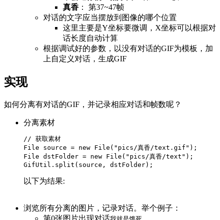
真香
： 第37~47帧
对话的文字应当摆放到图像的哪个位置
这里主要是Y坐标要微调，X坐标可以根据对
话长度自动计算
根据调试好的参数，以没有对话的GIF为模板，加
上自定义对话，生成GIF
实现
如何分离有对话的GIF，并记录相应对话和帧数呢？
分离素材
// 获取素材
File
source
=
new
File
(
"pics/真香/text.gif"
);
File
dstFolder
=
new
File
(
"pics/真香/text"
);
GifUtil
.
split
(
source
,
dstFolder
);
以下为结果:
浏览所有分离的图片，记录对话。举个例子：
第0张图片出现对话
我就是饿死