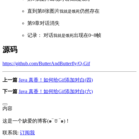
直到第8张图片
仍然存在
我就是饿死
第9章对话消失
记录： 对话
出现在0~8帧
我就是饿死
源码
https://github.com/ButterAndButterfly/Q-Gif
上一篇
Java 真香！如何给Gif添加对白(四)
下一篇
Java 真香！如何给Gif添加对白(六)
内容
这是一个缺爱的博客(๑‾ ꇴ ‾๑)！
联系我:
订阅我