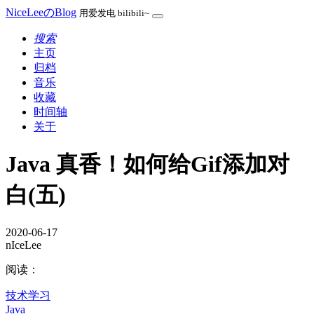
NiceLeeのBlog
用爱发电 bilibili~
搜索
主页
归档
音乐
收藏
时间轴
关于
Java 真香！如何给Gif添加对
白(五)
2020-06-17
nIceLee
阅读：
技术学习
Java