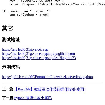
    key = request.args.get('key')

    return Response("<h1>Flask</h1><p>You visited: /%s<
if __name__ == "__main__":

    app.run(debug = True)

其它
测试地址
https://test-feql0j31g.vercel.app
https://test-feql0j31g.vercel.app/api/ip/github.com
https://test-feql0j31g.vercel.app/api/test?key=tt123
示例代码
https://github.com/nICEnnnnnnnLee/vercel-serverless-python
上一篇
【ReadMe】微信运动作弊的操作指引(春雨)
下一篇
Python 微博位置小尾巴