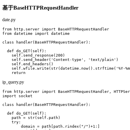
基于
BaseHTTPRequestHandler
date.py
from http.server import BaseHTTPRequestHandler

from datetime import datetime

class handler(BaseHTTPRequestHandler):

  def do_GET(self):

    self.send_response(200)

    self.send_header('Content-type', 'text/plain')

    self.end_headers()

    self.wfile.write(str(datetime.now().strftime('%Y-%m
ip_query.py
from http.server import BaseHTTPRequestHandler, HTTPSer
import socket

class handler(BaseHTTPRequestHandler):

  def do_GET(self):

    path = str(self.path)

    try:

        domain = path[path.rindex("/")+1:]
