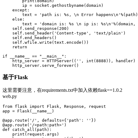
        print(domain)

        ip = socket.gethostbyname(domain)   

    except:

        text = 'path is: %s, \n Error happens\n'%(path)

    else:

        text = 'domain is: %s \n ip is: %s\n'%(domain, 
    self.send_response(200)

    self.send_header('Content-type', 'text/plain')

    self.end_headers()

    self.wfile.write(text.encode())

    return

if __name__ == "__main__":

    http_server = HTTPServer(('', int(8888)), handler)

基于
Flask
这里需要注意，在requirements.txt中加入依赖flask==1.0.2
web.py
from flask import Flask, Response, request

app = Flask(__name__)

@app.route('/', defaults={'path': ''})

@app.route('/<path:path>')

def catch_all(path):

    print(request.args)
