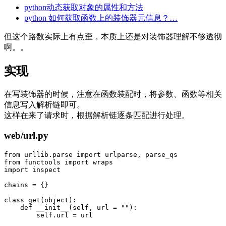
python动态获取对象的属性和方法
python 如何获取函数上的装饰器元信息？…
但这个路数实际上有点歪，本质上还是对装饰器理解不够透彻
啊。。
实现
在写装饰器的时候，注意在函数装配时，将参数、函数等相关
信息写入解析链即可。
这样在来了请求时，根据解析链逐条匹配进行处理。
web/url.py
from
urllib.parse
import
urlparse
,
parse_qs
from
functools
import
wraps
import
inspect
chains
=
{}
class
get
(
object
):
def
__init__
(
self
,
url
=
""
):
self
.
url
=
url