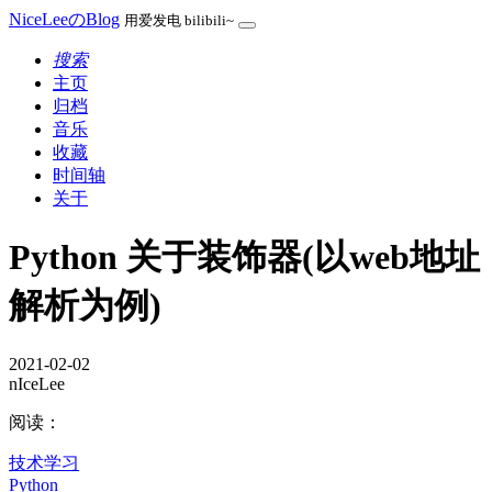
NiceLeeのBlog
用爱发电 bilibili~
搜索
主页
归档
音乐
收藏
时间轴
关于
Python 关于装饰器(以web地址
解析为例)
2021-02-02
nIceLee
阅读：
技术学习
Python