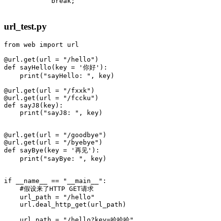
break
;
url_test.py
from
web
import
url
@
url
.
get
(
url
=
"/hello"
)
def
sayHello
(
key
=
'你好'
):
print
(
"sayHello: "
,
key
)
@
url
.
get
(
url
=
"/fxxk"
)
@
url
.
get
(
url
=
"/fccku"
)
def
sayJ8
(
key
):
print
(
"sayJ8: "
,
key
)
@
url
.
get
(
url
=
"/goodbye"
)
@
url
.
get
(
url
=
"/byebye"
)
def
sayBye
(
key
=
'再见'
):
print
(
"sayBye: "
,
key
)
if
__name__
==
"__main__"
:
url_path
=
"/hello"
url
.
deal_http_get
(
url_path
)
url_path
=
"/hello?key=哈哈哈"