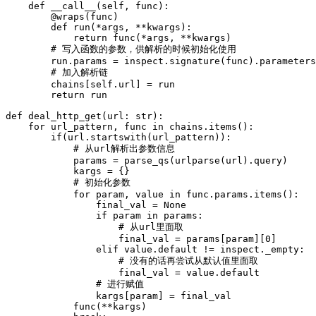
def
__call__
(
self
,
func
):
@
wraps
(
func
)
def
run
(
*
args
,
**
kwargs
):
return
func
(
*
args
,
**
kwargs
)
run
.
params
=
inspect
.
signature
(
func
).
parameters
chains
[
self
.
url
]
=
run
return
run
def
deal_http_get
(
url
:
str
):
for
url_pattern
,
func
in
chains
.
items
():
if
(
url
.
startswith
(
url_pattern
)):
params
=
parse_qs
(
urlparse
(
url
).
query
)
kargs
=
{}
for
param
,
value
in
func
.
params
.
items
():
final_val
=
None
if
param
in
params
:
final_val
=
params
[
param
][
0
]
elif
value
.
default
!=
inspect
.
_empty
:
final_val
=
value
.
default
kargs
[
param
]
=
final_val
func
(
**
kargs
)