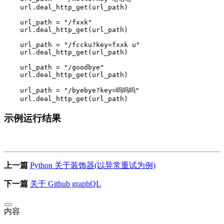
url
.
deal_http_get
(
url_path
)
url_path
=
"/fxxk"
url
.
deal_http_get
(
url_path
)
url_path
=
"/fccku?key=fxxk u"
url
.
deal_http_get
(
url_path
)
url_path
=
"/goodbye"
url
.
deal_http_get
(
url_path
)
url_path
=
"/byebye?key=呜呜呜"
url
.
deal_http_get
(
url_path
)
示例运行结果
上一篇
Python 关于装饰器(以异常重试为例)
下一篇
关于 Github graphQL
内容