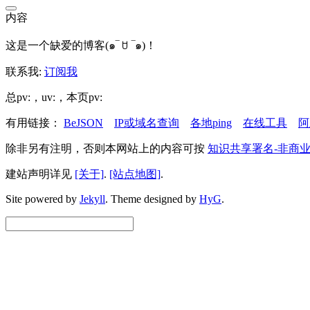
内容
这是一个缺爱的博客(๑‾ ꇴ ‾๑)！
联系我:
订阅我
总pv:
，uv:
，本页pv:
有用链接：
BeJSON
IP或域名查询
各地ping
在线工具
阿
除非另有注明，否则本网站上的内容可按
知识共享署名-非商业
建站声明详见
[关于]
.
[站点地图]
.
Site powered by
Jekyll
.
Theme designed by
HyG
.