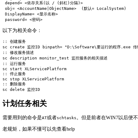
 depend= <依存关系(以 / (斜杠)分隔)>

 obj= <AccountName|ObjectName>  (默认= LocalSystem)

 DisplayName= <显示名称>

以下为相关命令：
:: 创建服务
sc
create
 监控ID 
binpath
=
"D:\Software\要运行的程序.exe 传
:: 修改服务描述
sc
description
monitor_test
:: 运行服务
sc
start
XLServicePlatform
:: 停止服务
sc
stop
XLServicePlatform
:: 删除服务
sc
delete
计划任务相关
需要用到的命令是
或者
。但是前者在WIN7以后便
AT
schtasks
老规矩，如果不懂可以先查看help