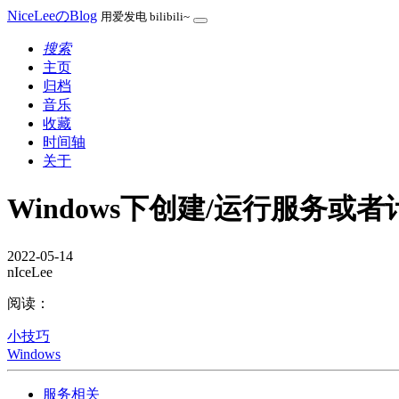
NiceLeeのBlog
用爱发电 bilibili~
搜索
主页
归档
音乐
收藏
时间轴
关于
Windows下创建/运行服务或
2022-05-14
nIceLee
阅读：
小技巧
Windows
服务相关