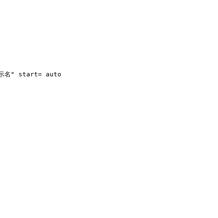
示名"
start
=
auto