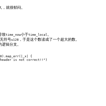
很久，就很郁闷。
导致
小于
。
time_now
time_local
个无符号
，于是这个数读成了一个超大的数。
u128
的逻辑分支。
0
)
.map_err
(|
_
x
|
{
header is not correct!!"
)