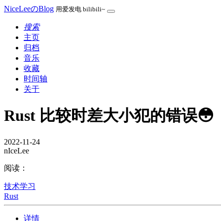
NiceLeeのBlog
用爱发电 bilibili~
搜索
主页
归档
音乐
收藏
时间轴
关于
Rust 比较时差大小犯的错误😳
2022-11-24
nIceLee
阅读：
技术学习
Rust
详情