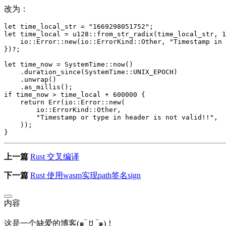
改为：
let
time_local_str
=
"1669298051752"
;
let
time_local
=
u128
::
from_str_radix
(
time_local_str
,
1
io
::
Error
::
new
(
io
::
ErrorKind
::
Other
,
"Timestamp in 
})
?
;
let
time_now
=
SystemTime
::
now
()
.duration_since
(
SystemTime
::
UNIX_EPOCH
)
.unwrap
()
.as_millis
();
if
time_now
>
time_local
+
600000
{
return
Err
(
io
::
Error
::
new
(
io
::
ErrorKind
::
Other
,
"Timestamp or type in header is not valid!!"
,
));
}
上一篇
Rust 交叉编译
下一篇
Rust 使用wasm实现path签名sign
内容
这是一个缺爱的博客(๑‾ ꇴ ‾๑)！