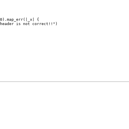
0
)
.map_err
(|
_
x
|
{
header is not correct!!"
)