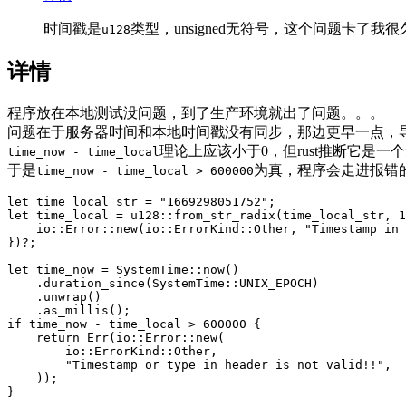
时间戳是
类型，unsigned无符号，这个问题卡了我
u128
详情
程序放在本地测试没问题，到了生产环境就出了问题。。。
问题在于服务器时间和本地时间戳没有同步，那边更早一点，
理论上应该小于0，但rust推断它是一
time_now - time_local
于是
为真，程序会走进报错
time_now - time_local > 600000
let
time_local_str
=
"1669298051752"
;
let
time_local
=
u128
::
from_str_radix
(
time_local_str
,
1
io
::
Error
::
new
(
io
::
ErrorKind
::
Other
,
"Timestamp in 
})
?
;
let
time_now
=
SystemTime
::
now
()
.duration_since
(
SystemTime
::
UNIX_EPOCH
)
.unwrap
()
.as_millis
();
if
time_now
-
time_local
>
600000
{
return
Err
(
io
::
Error
::
new
(
io
::
ErrorKind
::
Other
,
"Timestamp or type in header is not valid!!"
,
));
}