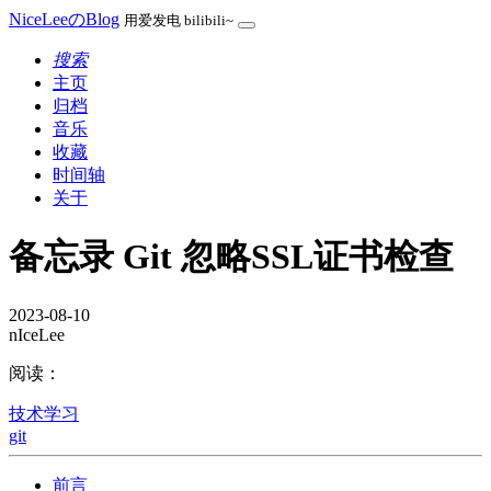
NiceLeeのBlog
用爱发电 bilibili~
搜索
主页
归档
音乐
收藏
时间轴
关于
备忘录 Git 忽略SSL证书检查
2023-08-10
nIceLee
阅读：
技术学习
git
前言