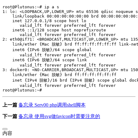
root@Plutonus:~# ip a s

1: lo: <LOOPBACK,UP,LOWER_UP> mtu 65536 qdisc noqueue s
    link/loopback 00:00:00:00:00:00 brd 00:00:00:00:00:
    inet 127.0.0.1/8 scope host lo

       valid_lft forever preferred_lft forever

    inet6 ::1/128 scope host noprefixroute 

       valid_lft forever preferred_lft forever

2: eth0@if71: <BROADCAST,MULTICAST,UP,LOWER_UP> mtu 135
    link/ether {Mac 脱敏} brd ff:ff:ff:ff:ff:ff link-net
    inet6 {IPv6 脱敏}/64 scope global 

       valid_lft forever preferred_lft forever

    inet6 {IPv6 脱敏}/64 scope link 

       valid_lft forever preferred_lft forever

3: docker0: <NO-CARRIER,BROADCAST,MULTICAST,UP> mtu 150
    link/ether {Mac 脱敏} brd ff:ff:ff:ff:ff:ff

    inet {IPv4 脱敏}/16 brd {IPv4 脱敏} scope global dock
       valid_lft forever preferred_lft forever

上一篇
备忘录 Serv00 php调用shell脚本
下一篇
备忘录 使用svg做favicon时需要注意的
内容