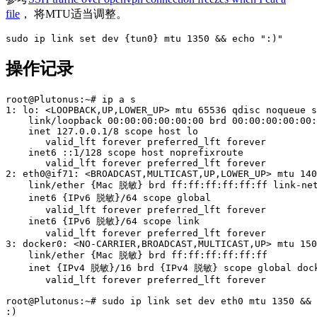
file
， 将MTU适当调整。
sudo 
ip 
link set 
dev 
{
tun0
}
 mtu 1350 
&&
echo
":)"
操作记录
root@Plutonus:~# ip a s

1: lo: <LOOPBACK,UP,LOWER_UP> mtu 65536 qdisc noqueue s
    link/loopback 00:00:00:00:00:00 brd 00:00:00:00:00:
    inet 127.0.0.1/8 scope host lo

       valid_lft forever preferred_lft forever

    inet6 ::1/128 scope host noprefixroute 

       valid_lft forever preferred_lft forever

2: eth0@if71: <BROADCAST,MULTICAST,UP,LOWER_UP> mtu 140
    link/ether {Mac 脱敏} brd ff:ff:ff:ff:ff:ff link-net
    inet6 {IPv6 脱敏}/64 scope global 

       valid_lft forever preferred_lft forever

    inet6 {IPv6 脱敏}/64 scope link 

       valid_lft forever preferred_lft forever

3: docker0: <NO-CARRIER,BROADCAST,MULTICAST,UP> mtu 150
    link/ether {Mac 脱敏} brd ff:ff:ff:ff:ff:ff

    inet {IPv4 脱敏}/16 brd {IPv4 脱敏} scope global dock
       valid_lft forever preferred_lft forever

root@Plutonus:~# sudo ip link set dev eth0 mtu 1350 && 
:)
