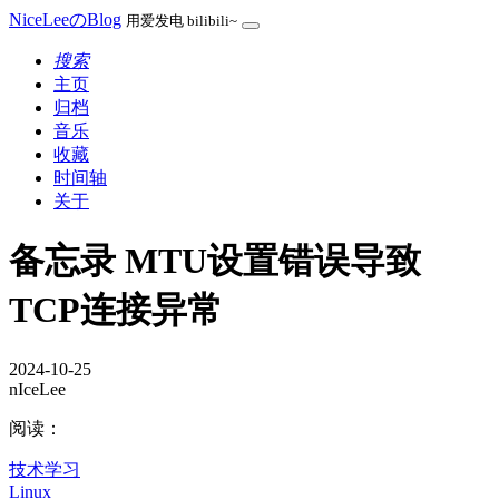
NiceLeeのBlog
用爱发电 bilibili~
搜索
主页
归档
音乐
收藏
时间轴
关于
备忘录 MTU设置错误导致
TCP连接异常
2024-10-25
nIceLee
阅读：
技术学习
Linux