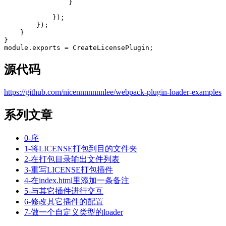
}
});
});
}
}
module
.
exports
=
CreateLicensePlugin
;
源代码
https://github.com/nicennnnnnnlee/webpack-plugin-loader-examples
系列文章
0-序
1-将LICENSE打包到目的文件夹
2-在打包目录输出文件列表
3-重写LICENSE打包插件
4-在index.html里添加一条备注
5-与其它插件进行交互
6-修改其它插件的配置
7-做一个自定义类型的loader