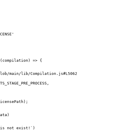
CENSE
'
(
compilation
)
=>
{
lob/main/lib/Compilation.js#L5062
TS_STAGE_PRE_PROCESS
,
icensePath
);
ata
)
is not exist!`
)