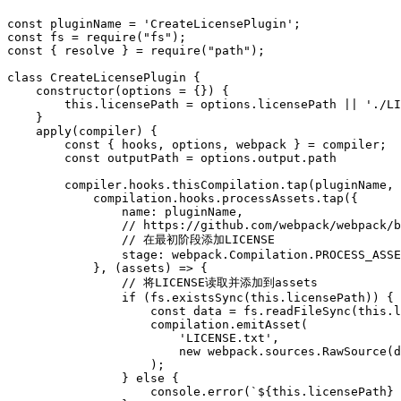
const
pluginName
=
'
CreateLicensePlugin
'
;
const
fs
=
require
(
"
fs
"
);
const
{
resolve
}
=
require
(
"
path
"
);
class
CreateLicensePlugin
{
constructor
(
options
=
{})
{
this
.
licensePath
=
options
.
licensePath
||
'
./LI
}
apply
(
compiler
)
{
const
{
hooks
,
options
,
webpack
}
=
compiler
;
const
outputPath
=
options
.
output
.
path
compiler
.
hooks
.
thisCompilation
.
tap
(
pluginName
,
compilation
.
hooks
.
processAssets
.
tap
({
name
:
pluginName
,
// https://github.com/webpack/webpack/b
// 在最初阶段添加LICENSE
stage
:
webpack
.
Compilation
.
PROCESS_ASSE
},
(
assets
)
=>
{
// 将LICENSE读取并添加到assets
if
(
fs
.
existsSync
(
this
.
licensePath
))
{
const
data
=
fs
.
readFileSync
(
this
.
l
compilation
.
emitAsset
(
'
LICENSE.txt
'
,
new
webpack
.
sources
.
RawSource
(
d
);
}
else
{
console
.
error
(
`
${
this
.
licensePath
}
 