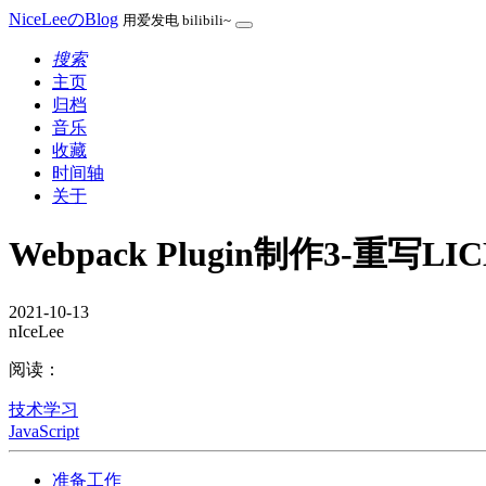
NiceLeeのBlog
用爱发电 bilibili~
搜索
主页
归档
音乐
收藏
时间轴
关于
Webpack Plugin制作3-重写L
2021-10-13
nIceLee
阅读：
技术学习
JavaScript
准备工作