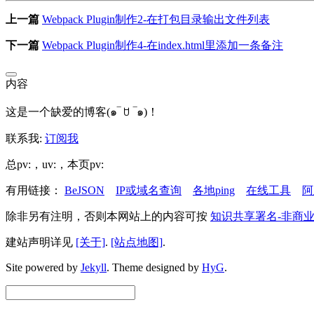
上一篇
Webpack Plugin制作2-在打包目录输出文件列表
下一篇
Webpack Plugin制作4-在index.html里添加一条备注
内容
这是一个缺爱的博客(๑‾ ꇴ ‾๑)！
联系我:
订阅我
总pv:
，uv:
，本页pv:
有用链接：
BeJSON
IP或域名查询
各地ping
在线工具
阿
除非另有注明，否则本网站上的内容可按
知识共享署名-非商业
建站声明详见
[关于]
.
[站点地图]
.
Site powered by
Jekyll
.
Theme designed by
HyG
.