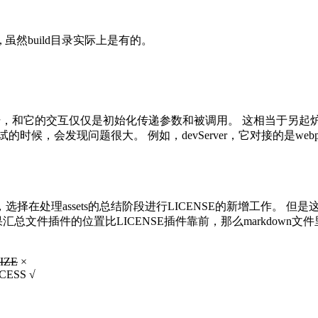
 虽然build目录实际上是有的。
干，和它的交互仅仅是初始化传递参数和被调用。 这相当于另起炉
，会发现问题很大。 例如，devServer，它对接的是webpa
在处理assets的总结阶段进行LICENSE的新增工作。 但
总文件插件的位置比LICENSE插件靠前，那么markdown文件里面
IZE
×
CESS √